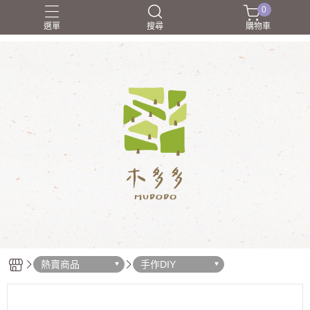
0
選單
搜尋
購物車
合作廠商介紹
禮物學
職人介紹
送朋友
送禮
熱賣商品
手作DIY