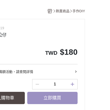
熱賣商品
手作DIY
019
公仔
$
180
TWD
滿額活動，請查閱詳情
入購物車
立即購買