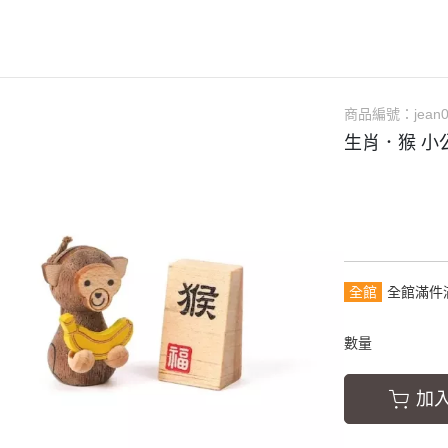
獨家熱賣
新年
禮物學指南
手作DIY
送情人
木藝職人
質感吊飾
送家人
商品編號：
jean
冰箱貼
生日禮物
生肖．猴 小
生活用品
喬遷禮
廚房用品
升遷禮
木製擺飾
聖誕節
全館
全館滿件
數量
加