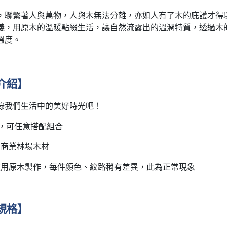
聯繫著人與萬物，人與木無法分離，亦如人有了木的庇護才得以休息。 
義，用原木的溫暖點綴生活，讓自然流露出的溫潤特質，透過木
溫度。
介紹】
錄我們生活中的美好時光吧！
零件，可任意搭配組合
法商業林場木材
品使用原木製作，每件顏色、紋路稍有差異，此為正常現象
規格
】