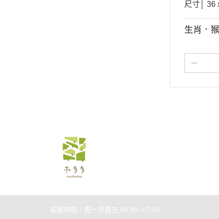
尺寸│
36 
生肖．猴
關於
全部商品
付款方
聯絡我們
訂單查詢
寄送方
部落格
訂單相關說明
售後服
客服時間：周一至周五 09:30~17:00