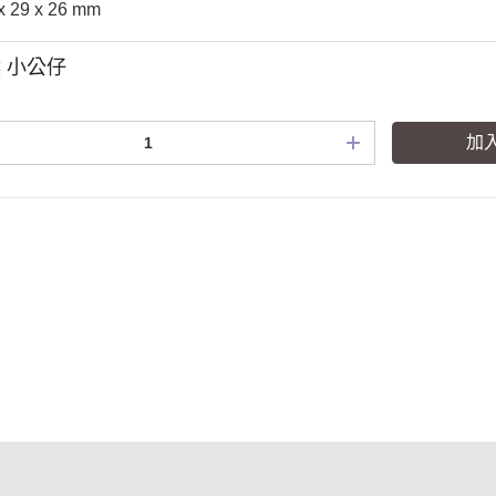
x 29 x 26 mm
 小公仔
加
式說明
會員權益說明
式說明
現金積點規則
務說明
隱私權條款