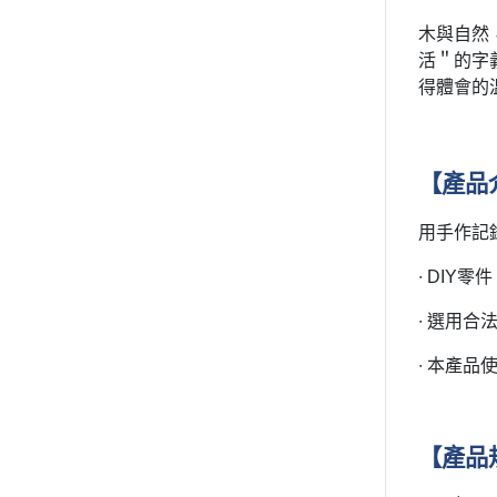
木與自然，
活＂的字
得體會的
【產品
用手作記
∙ DIY
∙ 選用合
∙ 本產
【
產品