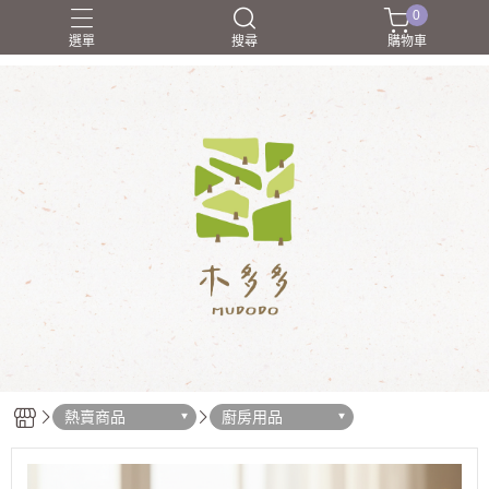
0
選單
搜尋
購物車
合作廠商介紹
禮物學
職人介紹
送朋友
送禮
熱賣商品
廚房用品