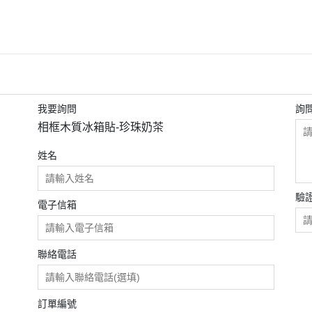
獨家熱賣
新年
禮物學指南
手作DIY
送情人
木藝職人
質感吊飾
送家人
冰箱貼
生日禮物
生活用品
喬遷禮
我要詢問
詢
相框木質冰箱貼-珍珠奶茶
廚房用品
升遷禮
木製擺飾
聖誕節
姓名
驗
電子信箱
聯絡電話
訂單編號