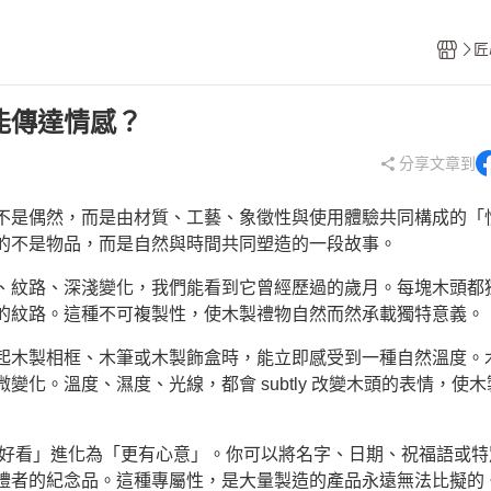
獨家熱賣
新年
禮物學指南
手作DIY
送情人
木藝職人
匠
質感吊飾
送家人
能傳達情感？
冰箱貼
生日禮物
分享文章到
生活用品
喬遷禮
廚房用品
升遷禮
不是偶然，而是由材質、工藝、象徵性與使用體驗共同構成的「
木製擺飾
聖誕節
的不是物品，而是自然與時間共同塑造的一段故事。
、紋路、深淺變化，我們能看到它曾經歷過的歲月。每塊木頭都
的紋路。這種不可複製性，使木製禮物自然而然承載獨特意義。
起木製相框、木筆或木製飾盒時，能立即感受到一種自然溫度。
化。溫度、濕度、光線，都會 subtly 改變木頭的表情，使木
好看」進化為「更有心意」。你可以將名字、日期、祝福語或特
禮者的紀念品。這種專屬性，是大量製造的產品永遠無法比擬的