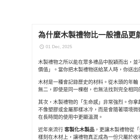
為什麼木製禮物比一般禮品更
01 Dec, 2025
木製禮物之所以能在眾多禮品中脫穎而出，並
價值」。當你把木製禮物送給某人時，你送出
木材是一種會記錄歷史的材料。從木頭的年輪
無二，即使是同一棵樹，也無法找到完全相同
其次，木製禮物的「生命感」非常強烈。你拿
不像塑膠或金屬那樣冰冷，而是會隨著環境微微變
在長時間的使用中更顯溫潤。
近年來流行
客製化木製品
，更讓木製禮物從「
樣刻在木材上，讓禮物真正成為一份只屬於收