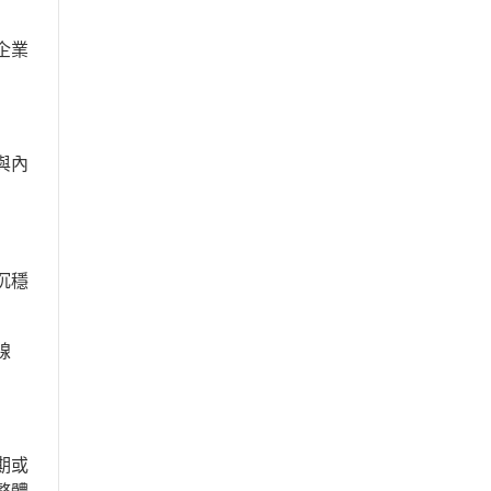
企業
與內
沉穩
線
期或