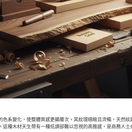
的色系變化，使整體質感更顯層次。其紋理細緻且流暢，天然紋
。這種木材天生帶有一種低調卻難以忽視的高雅感，是商務人士