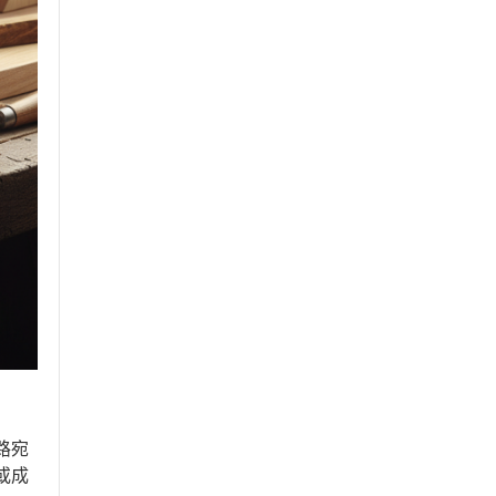
路宛
或成