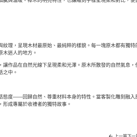
細膩與溫暖。櫸木的明亮特性，也讓雕刻字樣呈現柔和對比，使
與紋理，呈現木材最原始、最純粹的樣貌。每一塊原木都有獨特
原木迷人的地方。
，讓作品在自然光線下呈現柔和光澤。原木所散發的自然氣息，
活之中。
活態度——回歸自然、尊重材料本身的特性。當客製化雕刻融入
，形成專屬於收禮者的獨特故事。
上一篇
下一