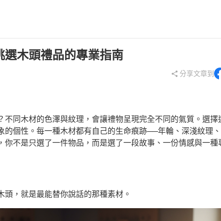
獨家熱賣
新年
禮物學指南
手作DIY
送情人
木藝職人
質感吊飾
送家人
挑選木頭禮品的專業指南
冰箱貼
生日禮物
分享文章到
生活用品
喬遷禮
廚房用品
升遷禮
木製擺飾
聖誕節
？不同木材的色澤與紋理，會讓禮物呈現完全不同的氣質。選擇
象的個性。每一種木材都有自己的生命痕跡──年輪、深淺紋理
，你不是只選了一件物品，而是選了一段故事、一份情感與一種
木頭，就是最能替你說話的那種素材。