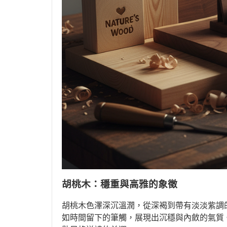
胡桃木：穩重與高雅的象徵
胡桃木色澤深沉溫潤，從深褐到帶有淡淡紫調
如時間留下的筆觸，展現出沉穩與內斂的氣質