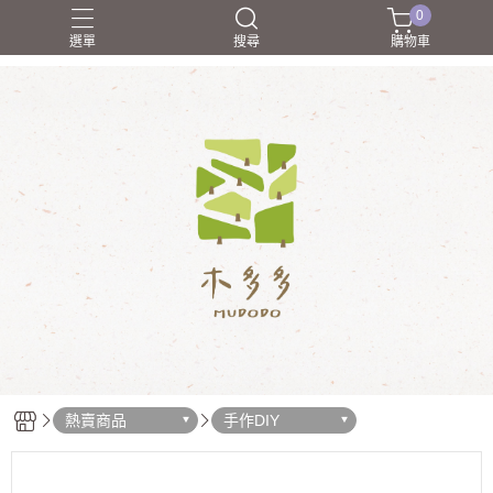
0
選單
搜尋
購物車
合作廠商介紹
禮物學
職人介紹
送朋友
送禮
熱賣商品
手作DIY