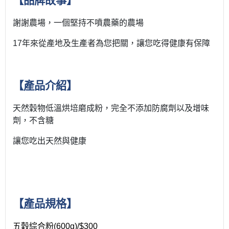
【
品牌故事
】
謝謝農場，一個堅持不噴農藥的農場
17
年來從產地及生產者為您把關，讓您吃得健康有保障
【產品介紹】
天然穀物低溫烘培磨成粉，完全不添加防腐劑以及增味
劑，不含糖
讓您吃出天然與健康
【
產品規格
】
五穀綜合粉(600g)/$300