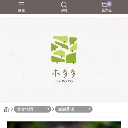
0
選單
搜尋
購物車
合作廠商介紹
禮物學
職人介紹
送朋友
送禮
美食代銷
謝謝農場