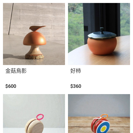
金菇鳥影
好柿
$600
$360