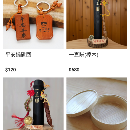
平安鑰匙圈
一直賺(樟木)
$120
$680