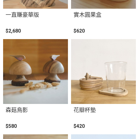
一直賺豪華版
實木圓果盒
$2,680
$620
森菇鳥影
花瓣杯墊
$580
$420